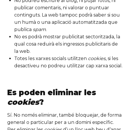
No podreu escriure al blog, ni pujar fotos, ni
publicar comentaris, ni valorar o puntuar
continguts. La web tampoc podrà saber si sou
un humà o una aplicació automatitzada que
publica
spam
.
No es podrà mostrar publicitat sectoritzada, la
qual cosa reduirà els ingressos publicitaris de
la web.
Totes les xarxes socials utilitzen
cookies
, si les
desactiveu no podreu utilitzar cap xarxa social.
Es poden eliminar les
cookies
?
Sí. No només eliminar, també bloquejar, de forma
general o particular per a un domini específic.
Per eliminar les
cookies
d’un lloc web heu d’anar