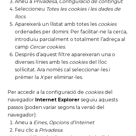
Aneu a
Privadesa
,
Configuració de contingut
.
Seleccioneu
Totes les
cookies
i les dades de
llocs
.
Apareixerà un llistat amb totes les
cookies
ordenades per domini. Per facilitar-ne la cerca,
introduïu parcialment o totalment l’adreça al
camp
Cercar cookies
.
Després d’aquest filtre apareixeran una o
diverses línies amb les
cookies
del lloc
sol·licitat. Ara només cal seleccionar-les i
prémer la
X
per eliminar-les.
Per accedir a la configuració de
cookies
del
navegador
Internet Explorer
seguiu aquests
passos (poden variar segons la versió del
navegador):
Aneu a
Eines
,
Opcions d’Internet
Feu clic a
Privadesa
.