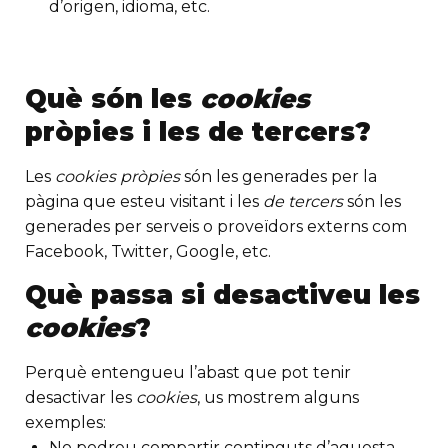
d’origen, idioma, etc.
Què són les
cookies
pròpies i les de tercers?
Les
cookies pròpies
són les generades per la
pàgina que esteu visitant i les
de tercers
són les
generades per serveis o proveïdors externs com
Facebook, Twitter, Google, etc.
Què passa si desactiveu les
cookies
?
Perquè entengueu l’abast que pot tenir
desactivar les
cookies
, us mostrem alguns
exemples:
No podreu compartir continguts d’aquesta