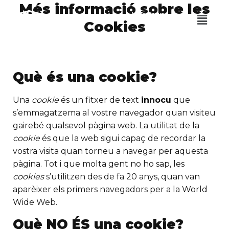
Més informació sobre les
La Cerdanya
Cookies
12 – 14 Juny 2026
Què és una cookie?
Una
cookie
és un fitxer de text
innocu
que
s’emmagatzema al vostre navegador quan visiteu
gairebé qualsevol pàgina web. La utilitat de la
cookie
és que la web sigui capaç de recordar la
vostra visita quan torneu a navegar per aquesta
pàgina. Tot i que molta gent no ho sap, les
cookies
s’utilitzen des de fa 20 anys, quan van
aparèixer els primers navegadors per a la World
Wide Web.
Què NO ÉS una cookie?